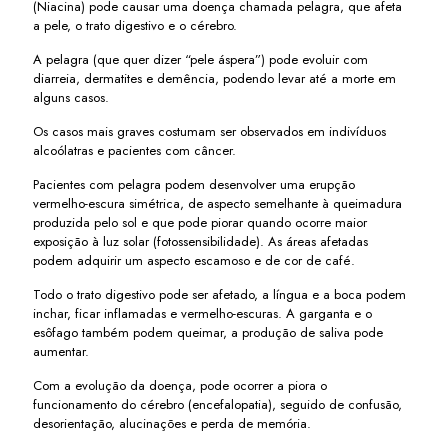
(Niacina) pode causar uma doença chamada pelagra, que afeta
a pele, o trato digestivo e o cérebro.
A pelagra (que quer dizer “pele áspera”) pode evoluir com
diarreia, dermatites e demência, podendo levar até a morte em
alguns casos.
Os casos mais graves costumam ser observados em indivíduos
alcoólatras e pacientes com câncer.
Pacientes com pelagra podem desenvolver uma erupção
vermelho-escura simétrica, de aspecto semelhante à queimadura
produzida pelo sol e que pode piorar quando ocorre maior
exposição à luz solar (fotossensibilidade). As áreas afetadas
podem adquirir um aspecto escamoso e de cor de café.
Todo o trato digestivo pode ser afetado, a língua e a boca podem
inchar, ficar inflamadas e vermelho-escuras. A garganta e o
esôfago também podem queimar, a produção de saliva pode
aumentar.
Com a evolução da doença, pode ocorrer a piora o
funcionamento do cérebro (encefalopatia), seguido de confusão,
desorientação, alucinações e perda de memória.