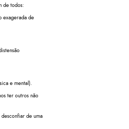
m de todos:
ão exagerada de
 distensão
sica e mental).
mos ter outros não
a desconfiar de uma