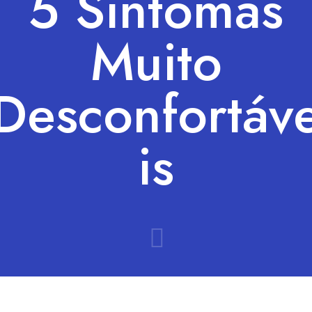
5 Sintomas
Muito
Desconfortáv
is