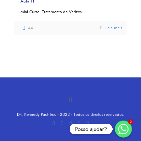
Aula 11
Mini Curso: Tratamento de Varizes
44
Leia mais
DR. Kennedy Pachêco - 2022 - Todos os direitos reservados.
2
Posso ajudar?
Posso ajudar?