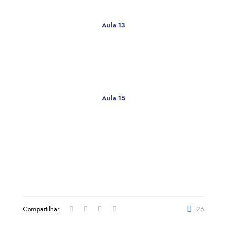
Aula 13
Inchaço edema sensação de peso e dores nas pernas
Aula 15
Varizes nas pernas e nas coxas podem ter sua origem de dentro
da barriga
Compartilhar
26