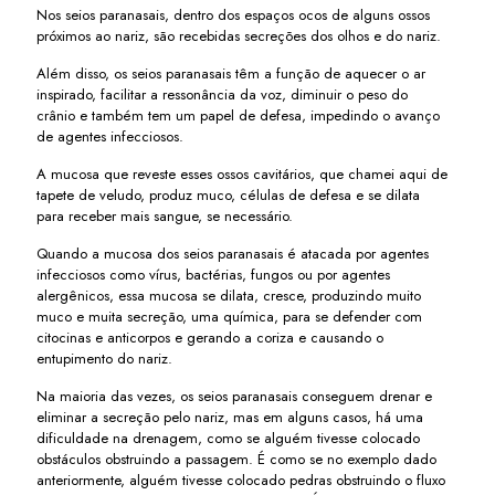
Nos seios paranasais, dentro dos espaços ocos de alguns ossos
próximos ao nariz, são recebidas secreções dos olhos e do nariz.
Além disso, os seios paranasais têm a função de aquecer o ar
inspirado, facilitar a ressonância da voz, diminuir o peso do
crânio e também tem um papel de defesa, impedindo o avanço
de agentes infecciosos.
A mucosa que reveste esses ossos cavitários, que chamei aqui de
tapete de veludo, produz muco, células de defesa e se dilata
para receber mais sangue, se necessário.
Quando a mucosa dos seios paranasais é atacada por agentes
infecciosos como vírus, bactérias, fungos ou por agentes
alergênicos, essa mucosa se dilata, cresce, produzindo muito
muco e muita secreção, uma química, para se defender com
citocinas e anticorpos e gerando a coriza e causando o
entupimento do nariz.
Na maioria das vezes, os seios paranasais conseguem drenar e
eliminar a secreção pelo nariz, mas em alguns casos, há uma
dificuldade na drenagem, como se alguém tivesse colocado
obstáculos obstruindo a passagem. É como se no exemplo dado
anteriormente, alguém tivesse colocado pedras obstruindo o fluxo