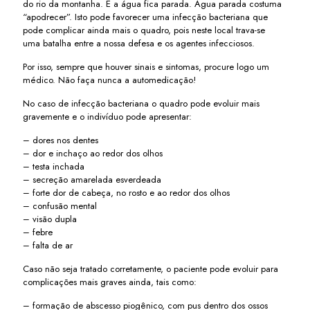
do rio da montanha. E a água fica parada. Água parada costuma
“apodrecer”. Isto pode favorecer uma infecção bacteriana que
pode complicar ainda mais o quadro, pois neste local trava-se
uma batalha entre a nossa defesa e os agentes infecciosos.
Por isso, sempre que houver sinais e sintomas, procure logo um
médico. Não faça nunca a automedicação!
No caso de infecção bacteriana o quadro pode evoluir mais
gravemente e o indivíduo pode apresentar:
– dores nos dentes
– dor e inchaço ao redor dos olhos
– testa inchada
– secreção amarelada esverdeada
– forte dor de cabeça, no rosto e ao redor dos olhos
– confusão mental
– visão dupla
– febre
– falta de ar
Caso não seja tratado corretamente, o paciente pode evoluir para
complicações mais graves ainda, tais como:
– formação de abscesso piogênico, com pus dentro dos ossos