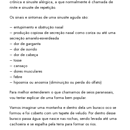
crônica e sinusite alérgica, a que normalmente é chamada de
rinite e sinusite de repetição.
Os sinais e sintomas de uma sinusite aguda são:
– entupimento e obstrução nasal
– produção copiosa de secreção nasal como coriza ou até uma
secreção amarelo-esverdeada
– dor de garganta
– dor de ouvido
– dor de cabeça
– tosse
– cansaço
– dores musculares
– febre
– hiposmia ou anosmia (diminuição ou perda do olfato)
Para melhor entenderem o que chamamos de seios paranasais,
vou tentar explicar de uma forma bem popular.
Vamos imaginar uma montanha e dentro dela um buraco oco se
formou e foi coberto com um tapete de veludo. Por dentro desse
buraco passa água que nasce nas rochas, sendo levada até uma
cachoeira e se espalha pela terra para formar os rios.