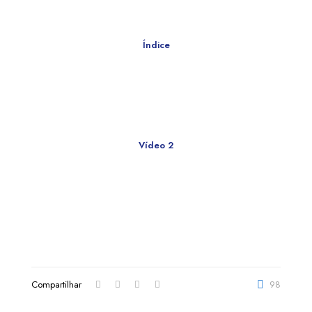
Índice
Voltar ao índice
Vídeo 2
Varizes nos pés?
Compartilhar
98